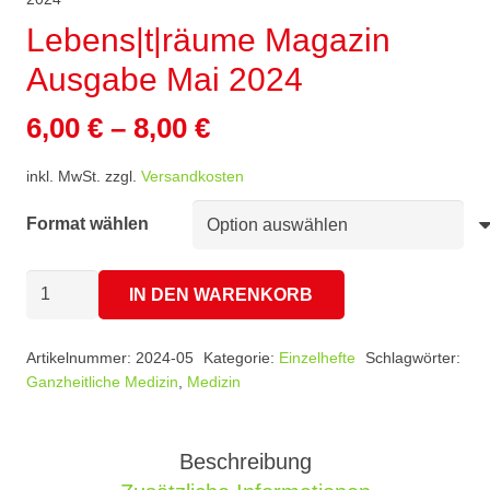
Lebens|t|räume Magazin
Ausgabe Mai 2024
6,00
€
–
8,00
€
inkl. MwSt.
zzgl.
Versandkosten
Format wählen
Lebens|t|räume
IN DEN WARENKORB
Magazin
Ausgabe
Artikelnummer:
2024-05
Kategorie:
Einzelhefte
Schlagwörter:
Mai
Ganzheitliche Medizin
,
Medizin
2024
Menge
Beschreibung