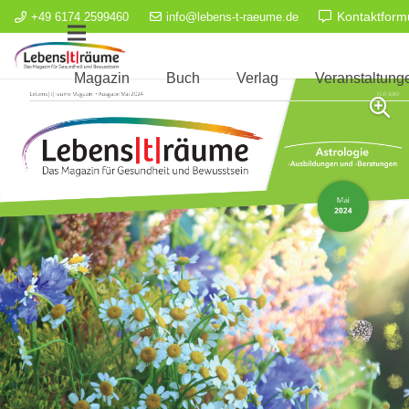
Kontaktform
+49 6174 2599460
info@lebens-t-raeume.de
Magazin
Buch
Verlag
Veranstaltung