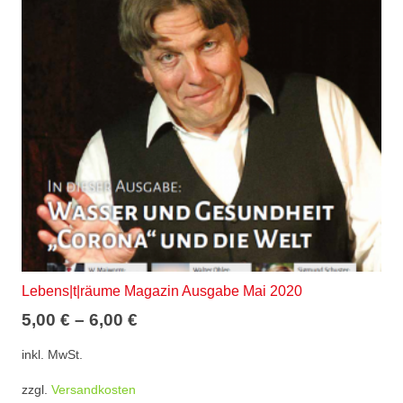
Lebens|t|räume Magazin Ausgabe Mai 2020
5,00
€
–
6,00
€
inkl. MwSt.
zzgl.
Versandkosten