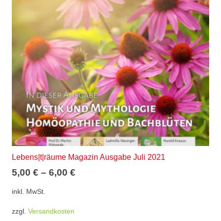
Optionen
können
auf
der
Produktseite
gewählt
werden
Lebens|t|räume Magazin Ausgabe Juli 2021
5,00
€
–
6,00
€
inkl. MwSt.
zzgl.
Versandkosten