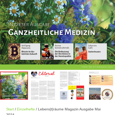
Start
/
Einzelhefte
/ Lebens|t|räume Magazin Ausgabe Mai
2024