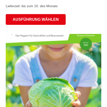
Lieferzeit:
bis zum 10. des Monats
Dieses
AUSFÜHRUNG WÄHLEN
Produkt
weist
mehrere
Varianten
auf.
Die
Optionen
können
auf
der
Produktseite
gewählt
werden