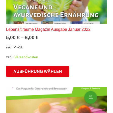
Lebens|t|räume Magazin Ausgabe Januar 2022
5,00
€
–
6,00
€
inkl. MwSt.
zzgl.
Versandkosten
Dieses
AUSFÜHRUNG WÄHLEN
Produkt
weist
mehrere
Varianten
auf.
Die