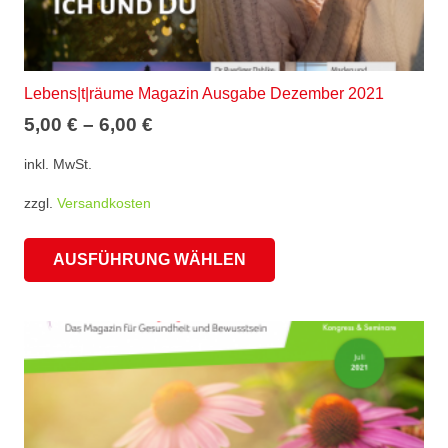
Lebens|t|räume Magazin Ausgabe Dezember 2021
5,00
€
–
6,00
€
inkl. MwSt.
zzgl.
Versandkosten
Dieses
AUSFÜHRUNG WÄHLEN
Produkt
weist
mehrere
Varianten
auf.
Die
Optionen