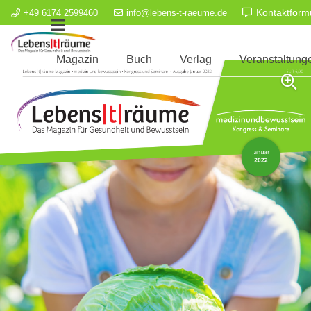
Kontaktform
+49 6174 2599460
info@lebens-t-raeume.de
Magazin
Buch
Verlag
Veranstaltung