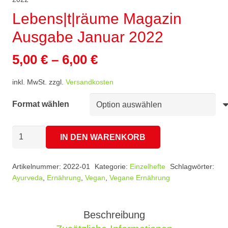
Lebens|t|räume Magazin
Ausgabe Januar 2022
5,00
€
–
6,00
€
inkl. MwSt.
zzgl.
Versandkosten
Format wählen
Lebens|t|räume
IN DEN WARENKORB
Magazin
Ausgabe
Artikelnummer:
2022-01
Kategorie:
Einzelhefte
Schlagwörter:
Januar
Ayurveda
,
Ernährung
,
Vegan
,
Vegane Ernährung
2022
Menge
Beschreibung