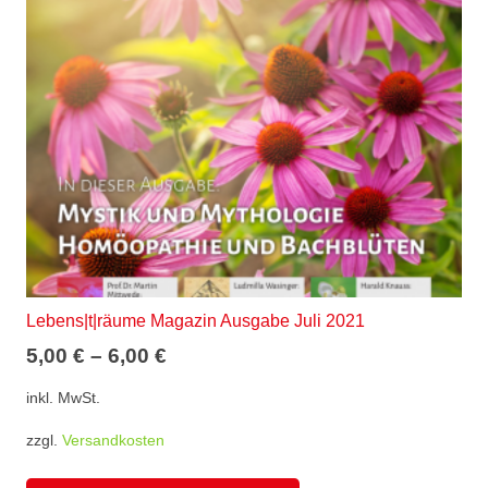
können
auf
der
Produktseite
gewählt
werden
Lebens|t|räume Magazin Ausgabe Juli 2021
5,00
€
–
6,00
€
inkl. MwSt.
zzgl.
Versandkosten
Dieses