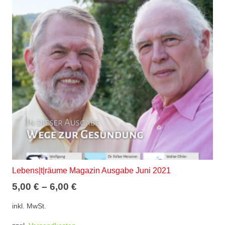
Lebens|t|räume Magazin Ausgabe Juni 2021
5,00
€
–
6,00
€
inkl. MwSt.