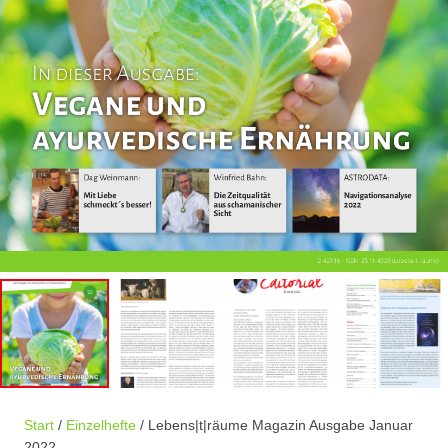
Start
/
Einzelhefte
/ Lebens|t|räume Magazin Ausgabe Januar
2022