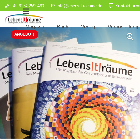
Kontaktform
+49 6174 2599460
info@lebens-t-raeume.de
Magazin
Buch
Verlag
Veranstaltung
ANGEBOT!