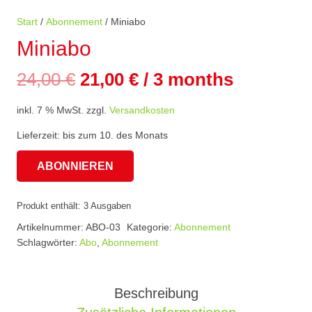
Start
/
Abonnement
/ Miniabo
Miniabo
Ursprünglicher
Aktueller
24,00
€
21,00
€
/ 3 months
Preis
Preis
inkl. 7 % MwSt.
zzgl.
Versandkosten
war:
ist:
24,00 €
21,00 €.
Lieferzeit:
bis zum 10. des Monats
ABONNIEREN
Miniabo
Menge
Produkt enthält: 3
Ausgaben
Artikelnummer:
ABO-03
Kategorie:
Abonnement
Schlagwörter:
Abo
,
Abonnement
Beschreibung