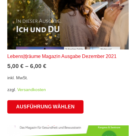
gewählt
werden
Lebens|t|räume Magazin Ausgabe Dezember 2021
5,00
€
–
6,00
€
inkl. MwSt.
zzgl.
Versandkosten
Dieses
AUSFÜHRUNG WÄHLEN
Produkt
weist
mehrere
Varianten