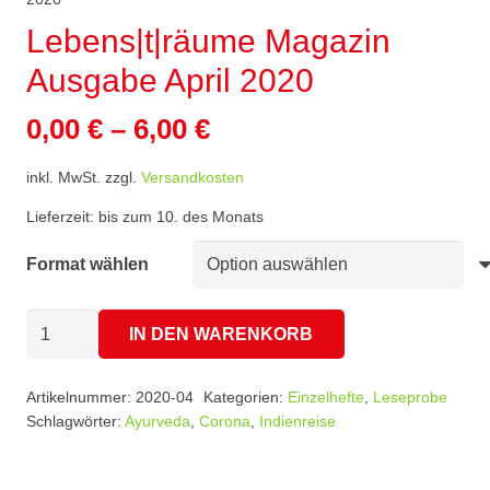
Lebens|t|räume Magazin
Ausgabe April 2020
0,00
€
–
6,00
€
inkl. MwSt.
zzgl.
Versandkosten
Lieferzeit:
bis zum 10. des Monats
Format wählen
Lebens|t|räume
IN DEN WARENKORB
Magazin
Ausgabe
Artikelnummer:
2020-04
Kategorien:
Einzelhefte
,
Leseprobe
April
Schlagwörter:
Ayurveda
,
Corona
,
Indienreise
2020
Menge