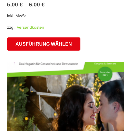
5,00
€
–
6,00
€
inkl. MwSt.
zzgl.
Versandkosten
Dieses
AUSFÜHRUNG WÄHLEN
Produkt
weist
mehrere
Varianten
auf.
Die
Optionen
können
auf
der
Produktseite