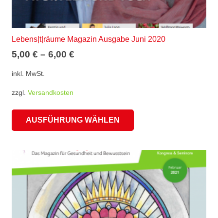
Lebens|t|räume Magazin Ausgabe Juni 2020
5,00
€
–
6,00
€
inkl. MwSt.
zzgl.
Versandkosten
Dieses
AUSFÜHRUNG WÄHLEN
Produkt
weist
mehrere
Varianten
auf.
Die
Optionen