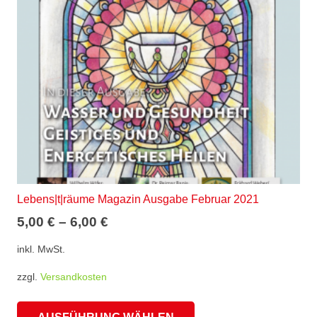
können
auf
der
Produktseite
gewählt
werden
Lebens|t|räume Magazin Ausgabe Februar 2021
5,00
€
–
6,00
€
inkl. MwSt.
zzgl.
Versandkosten
Dieses