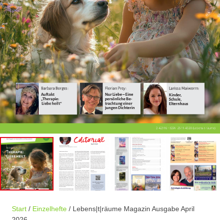
Start
/
Einzelhefte
/ Lebens|t|räume Magazin Ausgabe April
2026