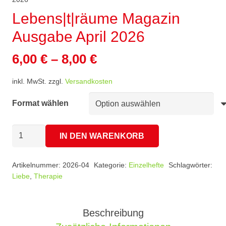
Lebens|t|räume Magazin
Ausgabe April 2026
6,00
€
–
8,00
€
inkl. MwSt.
zzgl.
Versandkosten
Format wählen
Lebens|t|räume
IN DEN WARENKORB
Magazin
Ausgabe
Artikelnummer:
2026-04
Kategorie:
Einzelhefte
Schlagwörter:
April
Liebe
,
Therapie
2026
Menge
Beschreibung