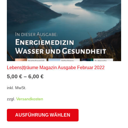
Lebens|t|räume Magazin Ausgabe Februar 2022
5,00
€
–
6,00
€
inkl. MwSt.
zzgl.
Versandkosten
Dieses
AUSFÜHRUNG WÄHLEN
Produkt
weist