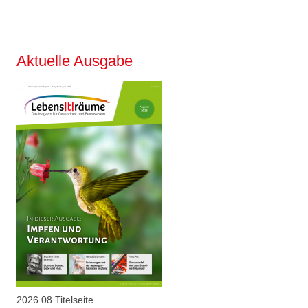
mehrere
Varianten
auf.
Aktuelle Ausgabe
Die
Optionen
können
auf
der
Produktseite
gewählt
werden
2026 08 Titelseite