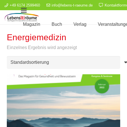
Kontaktform
+49 6174 2599460
info@lebens-t-raeume.de
Magazin
Buch
Verlag
Veranstaltung
Energiemedizin
Einzelnes Ergebnis wird angezeigt