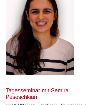
Tagesseminar mit Semira
Peseschkian