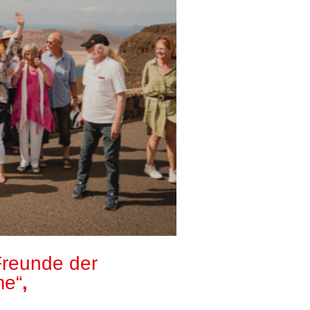
Freunde der
me“
,