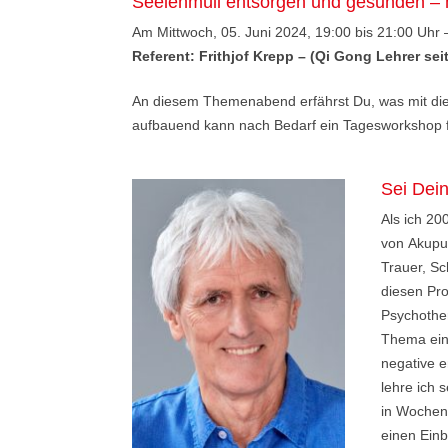
Seelenmüll entsorgen und gesunden – 
Am Mittwoch, 05. Juni 2024, 19:00 bis 21:00 Uhr
Referent: Frithjof Krepp – (Qi Gong Lehrer sei
An diesem Themenabend erfährst Du, was mit dies
aufbauend kann nach Bedarf ein Tagesworkshop f
Sei Dei
Als ich 20
von Akupu
Trauer, Sc
diesen Pr
Psychothe
Thema ein 
negative e
lehre ich 
in Wochen
einen Einb