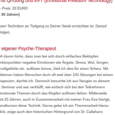
mit Qi-Gong und EFT (Emotional Freedom Technology)
 – Preis: 20 EURO
t 30 Jahren)
en Techniken an Tiefgang zu Deiner Seele erreichbar ist. Darauf
olgen.
n eigener Psyche-Therapeut
04 davon hörte, dass man bei sich durch einfaches Beklopfen
nkturpunkten negative Emotionen wie Ängste, Stress, Wut, Sorgen,
huldgefühle etc. auflösen könne, hielt ich dies für einen Scherz. Mit
oblemen haben Menschen doch oft weit über 100 Sitzungen bei einem
rapeuten, dachte ich. Dennoch besuchte ich aus Neugier zu diesem
Seminar und war verblüfft, wie einfach sich bei den Teilnehmern
motionale Themen durch das Klopfen auflösen ließen. Mittlerweile
seit 20 Jahren, auch in Zusammenarbeit mit meiner Frau Eva Gerigk,
endkursen diese Technik. Gerne gebe ich am Themenarbeit hierzu
lick, zeige auch den historischen Hintergrund von Dr. Callahans