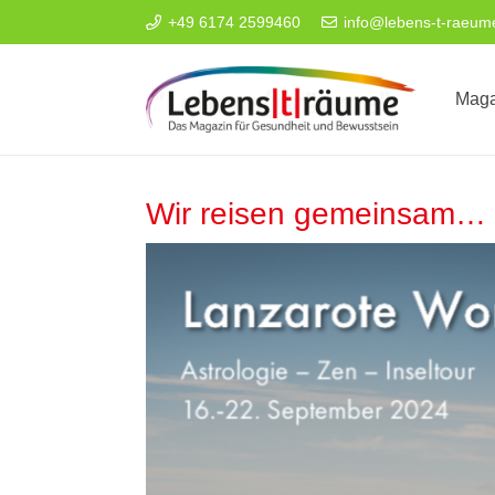
+49 6174 2599460
info@lebens-t-raeum
Maga
Wir reisen gemeinsam
…