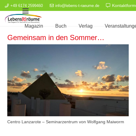
Kontaktform
+49 6174 2599460
info@lebens-t-raeume.de
Magazin
Buch
Verlag
Veranstaltung
Gemeinsam in den Sommer…
Centro Lanzarote – Seminarzentrum von Wolfgang Maiworm