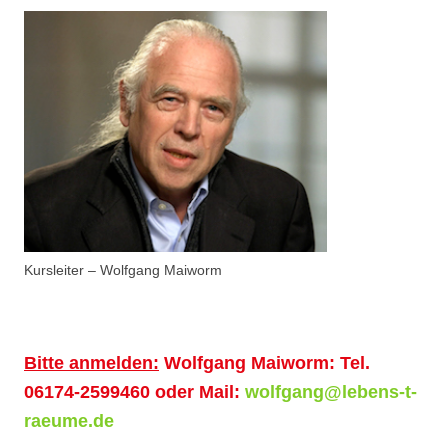
Kursleiter – Wolfgang Maiworm
Bitte anmelden:
Wolfgang Maiworm: Tel.
06174-2599460 oder Mail:
wolfgang@lebens-t-
raeume.de